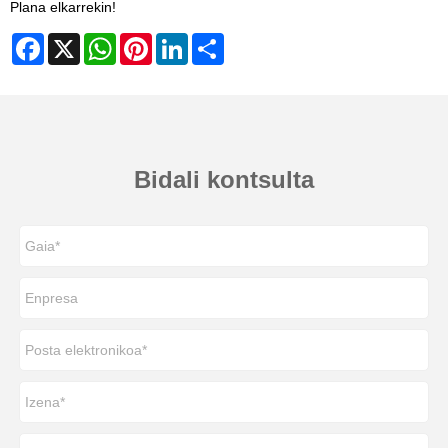
Plana elkarrekin!
Facebook
X
WhatsApp
Pinterest
LinkedIn
Share
Bidali kontsulta