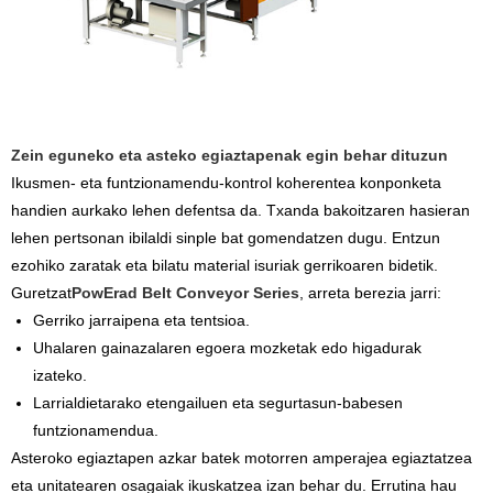
Zein eguneko eta asteko egiaztapenak egin behar dituzun
Ikusmen- eta funtzionamendu-kontrol koherentea konponketa
handien aurkako lehen defentsa da. Txanda bakoitzaren hasieran
lehen pertsonan ibilaldi sinple bat gomendatzen dugu. Entzun
ezohiko zaratak eta bilatu material isuriak gerrikoaren bidetik.
Guretzat
PowErad Belt Conveyor Series
, arreta berezia jarri:
Gerriko jarraipena eta tentsioa.
Uhalaren gainazalaren egoera mozketak edo higadurak
izateko.
Larrialdietarako etengailuen eta segurtasun-babesen
funtzionamendua.
Asteroko egiaztapen azkar batek motorren amperajea egiaztatzea
eta unitatearen osagaiak ikuskatzea izan behar du. Errutina hau