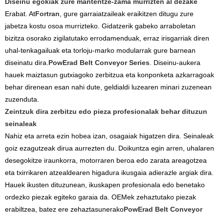
Diseinu egokiak zure mantentze-zama murrizten al dezake
Erabat. At
Fortran
, gure garraiatzaileak eraikitzen ditugu zure
jabetza kostu osoa murrizteko. Gidatzerik gabeko arraboletan
bizitza osorako zigilatutako errodamenduak, erraz irisgarriak diren
uhal-tenkagailuak eta torloju-marko modularrak gure barnean
diseinatu dira.
PowErad Belt Conveyor Series
. Diseinu-aukera
hauek maiztasun gutxiagoko zerbitzua eta konponketa azkarragoak
behar direnean esan nahi dute, geldialdi luzearen minari zuzenean
zuzenduta.
Zeintzuk dira zerbitzu edo pieza profesionalak behar dituzun
seinaleak
Nahiz eta arreta ezin hobea izan, osagaiak higatzen dira. Seinaleak
goiz ezagutzeak dirua aurrezten du. Doikuntza egin arren, uhalaren
desegokitze iraunkorra, motorraren beroa edo zarata areagotzea
eta txirrikaren atzealdearen higadura ikusgaia adierazle argiak dira.
Hauek ikusten dituzunean, ikuskapen profesionala edo benetako
ordezko piezak egiteko garaia da. OEMek zehaztutako piezak
erabiltzea, batez ere zehaztasunerako
PowErad Belt Conveyor