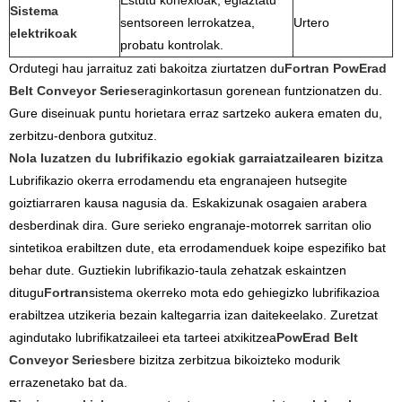
Estutu konexioak, egiaztatu
Sistema
sentsoreen lerrokatzea,
Urtero
elektrikoak
probatu kontrolak.
Ordutegi hau jarraituz zati bakoitza ziurtatzen du
Fortran PowErad
Belt Conveyor Series
eraginkortasun gorenean funtzionatzen du.
Gure diseinuak puntu horietara erraz sartzeko aukera ematen du,
zerbitzu-denbora gutxituz.
Nola luzatzen du lubrifikazio egokiak garraiatzailearen bizitza
Lubrifikazio okerra errodamendu eta engranajeen hutsegite
goiztiarraren kausa nagusia da. Eskakizunak osagaien arabera
desberdinak dira. Gure serieko engranaje-motorrek sarritan olio
sintetikoa erabiltzen dute, eta errodamenduek koipe espezifiko bat
behar dute. Guztiekin lubrifikazio-taula zehatzak eskaintzen
ditugu
Fortran
sistema okerreko mota edo gehiegizko lubrifikazioa
erabiltzea utzikeria bezain kaltegarria izan daitekeelako. Zuretzat
agindutako lubrifikatzaileei eta tarteei atxikitzea
PowErad Belt
Conveyor Series
bere bizitza zerbitzua bikoizteko modurik
errazenetako bat da.