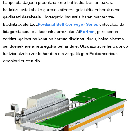
Lanpetuta dagoen produkzio-lerro bat kudeatzen ari bazara,
badakizu ustekabeko garraiatzailearen geldialdi-denborak dena
geldiarazi dezakeela. Horregatik, industria baten mantentze-
baldintzak ulertzea
Pow
Erad Belt Conveyor Series
funtsezkoa da
fidagarritasuna eta kostuak aurrezteko. At
Fortran
, gure seriea
zerbitzu-gaitasuna kontuan hartuta diseinatu dugu, baina sistema
sendoenek ere arreta egokia behar dute. Utzidazu zure lerroa ondo
funtzionatzeko zer behar den eta zergatik gure
Fortran
serieak
erronkari eusten dio.