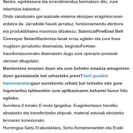
Series
, egokitasuna eta errendimendua bermatzen ditu, zure
inbertsioa babestuz.
Ondo zaindutako garraiatzaile-sistema ekoizpen eraginkorraren
ardatza da. Jarraibide hauek jarraituz, funtzionamendu-denbora
eta produktibitatea maximiza ditzakezu. Batentzat
PowErad Belt
Conveyor Series
Mantentze-lanak erraz egiteko eta zure linea
mugitzen jarraitzeko diseinatuta, begiratu
Fortran
.
Iraunkortasunerako diseinatzen dugu zure operazio-presioak
ulertzen ditugulako.
Mantentzea errazten duen eta zure beheko emaitza areagotzen
duen garraiatzaile bat zehazteko prest?
Jarri gurekin
harremanetan
gaur aurrekontu zehatz bat lortzeko edo gure
ingeniaritza taldearekin zure aplikazioaren beharrei buruz hitz
egiteko.
Aurrekoa:
3 tonako E-mota Igogailua: Eraginkortasun handiko
altxatzeko eta transferitzeko ekipoak, material astunak ekoizteko
lerroaren konexiorako
Hurrengoa:
Sartu Erakusketara, Sortu Asmamenarekin eta Eraiki