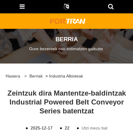
BERRIA
Gure bezeroek oso estimatzen gaituzte.
Hasiera
>
Berriak
>
Industria Albisteak
Zeintzuk dira Mantentze-baldintzak
Industrial Powered Belt Conveyor
Series batentzat
●
2025-12-17
●
22
●
Utzi mezu bat