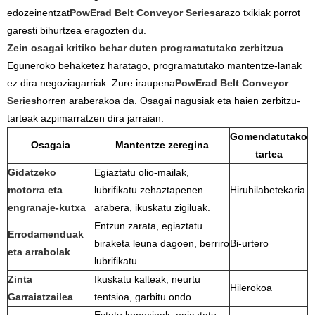
edozeinentzat
PowErad Belt Conveyor Series
arazo txikiak porrot
garesti bihurtzea eragozten du.
Zein osagai kritiko behar duten programatutako zerbitzua
Eguneroko behaketez haratago, programatutako mantentze-lanak
ez dira negoziagarriak. Zure iraupena
PowErad Belt Conveyor
Series
horren araberakoa da. Osagai nagusiak eta haien zerbitzu-
tarteak azpimarratzen dira jarraian:
Gomendatutako
Osagaia
Mantentze zeregina
tartea
Gidatzeko
Egiaztatu olio-mailak,
motorra eta
lubrifikatu zehaztapenen
Hiruhilabetekaria
engranaje-kutxa
arabera, ikuskatu zigiluak.
Entzun zarata, egiaztatu
Errodamenduak
biraketa leuna dagoen, berriro
Bi-urtero
eta arrabolak
lubrifikatu.
Zinta
Ikuskatu kalteak, neurtu
Hilerokoa
Garraiatzailea
tentsioa, garbitu ondo.