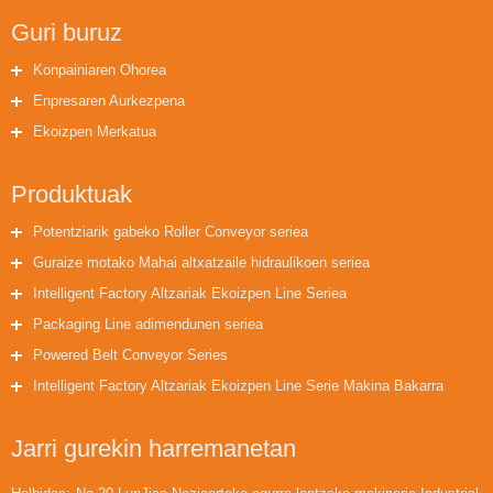
Guri buruz
Konpainiaren Ohorea
Enpresaren Aurkezpena
Ekoizpen Merkatua
Produktuak
Potentziarik gabeko Roller Conveyor seriea
Guraize motako Mahai altxatzaile hidraulikoen seriea
Intelligent Factory Altzariak Ekoizpen Line Seriea
Packaging Line adimendunen seriea
Powered Belt Conveyor Series
Intelligent Factory Altzariak Ekoizpen Line Serie Makina Bakarra
Jarri gurekin harremanetan